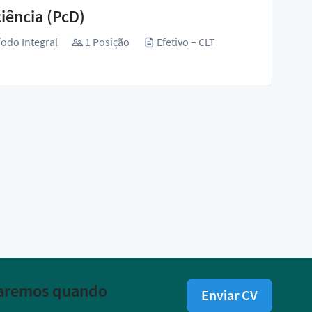
iência (PcD)
odo Integral
1 Posição
Efetivo – CLT
isaremos quando
Enviar CV