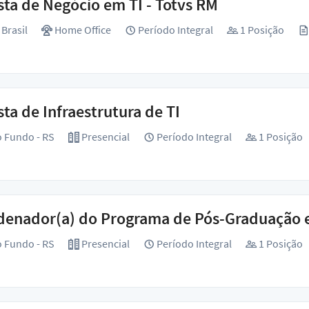
sta de Negócio em TI - Totvs RM
Brasil
Home Office
Período Integral
1 Posição
sta de Infraestrutura de TI
 Fundo - RS
Presencial
Período Integral
1 Posição
denador(a) do Programa de Pós-Graduação e
 Fundo - RS
Presencial
Período Integral
1 Posição