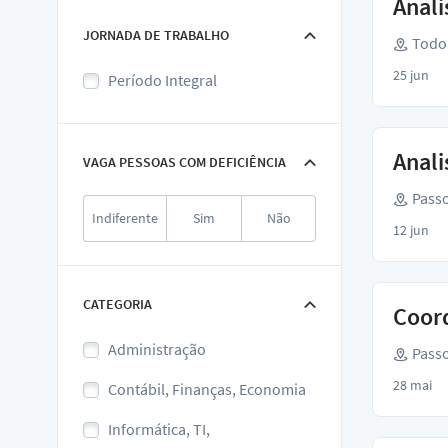
Anali
JORNADA DE TRABALHO
Todo 
25 jun
Período Integral
Anali
VAGA PESSOAS COM DEFICIÊNCIA
Passo
Indiferente
Sim
Não
12 jun
CATEGORIA
Coor
Administração
Passo
28 mai
Contábil, Finanças, Economia
Informática, TI,