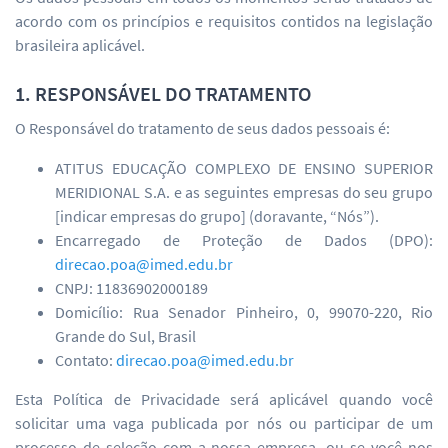
acordo com os princípios e requisitos contidos na legislação
brasileira aplicável.
1. RESPONSÁVEL DO TRATAMENTO
O Responsável do tratamento de seus dados pessoais é:
ATITUS EDUCAÇÃO COMPLEXO DE ENSINO SUPERIOR
MERIDIONAL S.A. e as seguintes empresas do seu grupo
[indicar empresas do grupo] (doravante, “Nós”).
Encarregado de Proteção de Dados (DPO):
direcao.poa@imed.edu.br
CNPJ: 11836902000189
Domicílio: Rua Senador Pinheiro, 0, 99070-220, Rio
Grande do Sul, Brasil
Contato:
direcao.poa@imed.edu.br
Esta Política de Privacidade será aplicável quando você
solicitar uma vaga publicada por nós ou participar de um
processo de seleção com a nossa empresa, ou se você nos